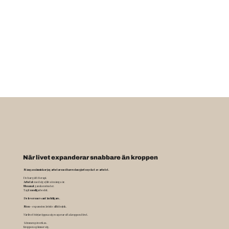
När livet expanderar snabbare än kroppen
Många människor jag arbetar med har redan gjort mycket av arbetet.
De har gått i terapi.
Arbetat
med sig själva i många år.
Utmanat
gamla mönster.
Tagit
modiga
beslut.
De lever mer sant än tidigare.
Men -
expansion är inte alltid mjuk.
När livet börjar öppna sig reagerar ofta kroppen först.
Sömnen påverkas.
Kroppen spänner sig.