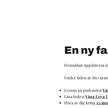
En ny fa
Hemsidan uppdateras ju
Under tiden är du varm
Lyssna på podcasten
Vå
Läsa boken
Våga Leva D
Höra av dig kring
1:1 m