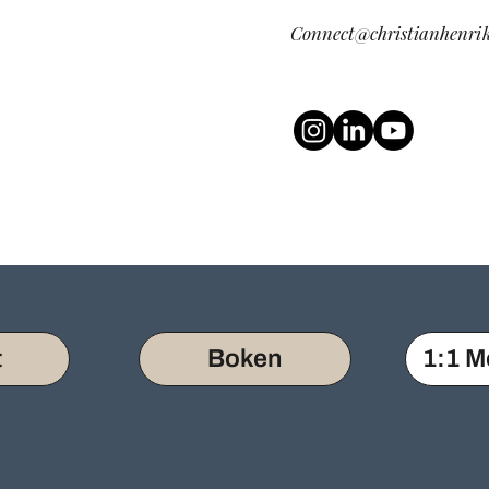
Connect@christianhenri
t
Boken
1:1 M