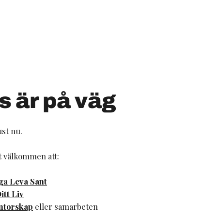
s är på väg
st nu.
t välkommen att:
ga Leva Sant
itt Liv
entorskap
eller samarbeten