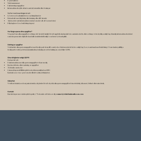
E-postadress
Telefonnummer
Faktureringsuppgifter
Information du själv delar i samtal, formulär eller övningar
Syftet med insamlingen är att:
Leverera och administrera coachingtjänster
Ha kontakt med dig kring din bokning eller ditt ärende
Skicka relevant information (endast om du valt att ta emot den)
Följa lagkrav (t.ex. bokföringslagen)
Hur länge sparas dina uppgifter?
Vi sparar bara dina uppgifter så länge det är nödvändigt för att uppfylla ändamålet de samlades in för, eller så länge vi är skyldiga enligt lag. Känslig information du delar i
samtal sparas inte digitalt utan hålls konfidentiell enligt coachens tystnadsplikt.
Delning av uppgifter
Vi delar inte dina personuppgifter med tredje part utan ditt samtycke, förutom när det krävs enligt lag (t.ex. i samband med bokföring). Vi använder pålitliga
tredjepartsverktyg för kommunikation, bokningar och betalningar, som följer GDPR.
Dina rättigheter enligt GDPR
Du har rätt att:
Få information om vilka personuppgifter vi har om dig
Begära rättelse eller radering av uppgifter
Återkalla samtycke
Lämna klagomål till Integritetsskyddsmyndigheten (IMY)
Kontakta oss via e-post om du vill utöva dina rättigheter.
Säkerhet
Vi vidtar tekniska och organisatoriska åtgärder för att skydda dina personuppgifter från obehörig åtkomst, förlust eller missbruk.
Kontakt
Har du frågor om vår integritetspolicy? Tveka inte att höra av dig:
connect@christianhenriksson.com