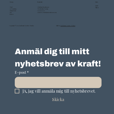
Meny
Kontakt
Info
GDPR
Start
Christian Henriksson
Villkor
1:1 Coaching
Stockholm, Sverige
Gruppresan
073-907 20 20
Om
connect@christianhenriksson.com
Boken
Copyright © 2025 Lindholm Creative Studios
Built by:
Lindholm Creative Studios
Anmäl dig till mitt 
nyhetsbrev av kraft!
E-post
*
JA, jag vill anmäla mig till nyhetsbrevet.
Skicka