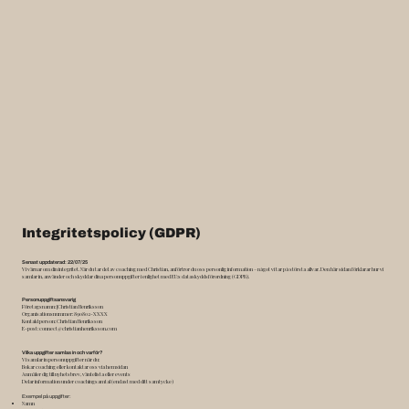
Integritetspolicy (GDPR)
Senast uppdaterad: 22/07/25
Vi värnar om din integritet. När du tar del av coaching med Christian, anförtror du oss personlig information – något vi tar på största allvar. Den här sidan förklarar hur vi
samlar in, använder och skyddar dina personuppgifter i enlighet med EU:s dataskyddsförordning (GDPR).
Personuppgiftsansvarig
Företagsnamn: [Christian Henriksson
Organisationsnummer: 890802-XXXX
Kontaktperson: Christian Henriksson
E-post: connect@christianhenriksson.com
Vilka uppgifter samlas in och varför?
Vi samlar in personuppgifter när du:
Bokar coaching eller kontaktar oss via hemsidan
Anmäler dig till nyhetsbrev, väntelista eller events
Delar information under coachingsamtal (endast med ditt samtycke)
Exempel på uppgifter:
Namn