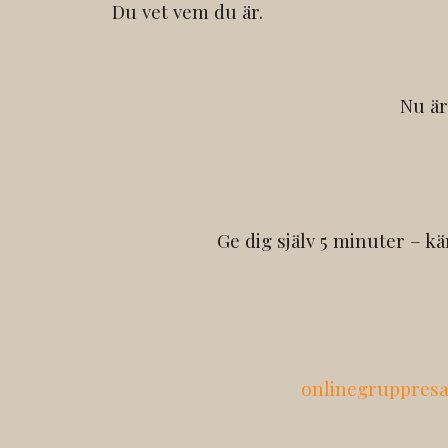
Du vet vem du är.
Nu är
Ge dig själv 5 minuter – kä
I den här videon delar jag v
Hur denna
onlinegruppres