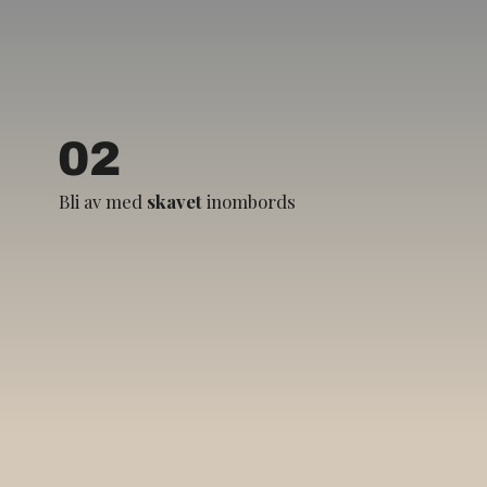
02
Bli av med
skavet
inombords