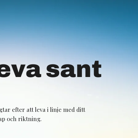
eva sant
ar efter att leva i linje med ditt
p och riktning.