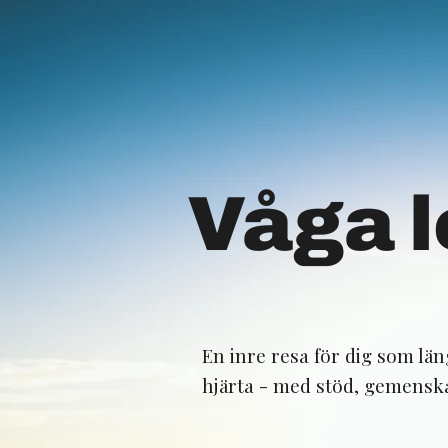
Våga l
En inre resa för dig som längt
hjärta - med stöd, gemenska