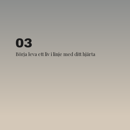
03
Börja leva ett liv i linje med ditt hjärta