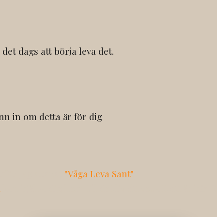
 det dags att börja leva det.
nn in om detta är för dig
arför jag skapat
"Våga Leva Sant"
.
a
kan hjälpa dig hem till det liv du vet att du är här f