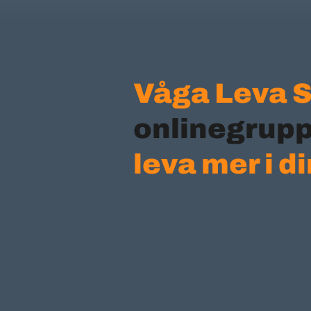
Våga Leva 
onlinegruppr
leva mer i d