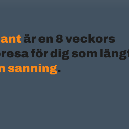
Sant
är en 8 veckors
esa för dig som längt
in sanning
.