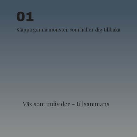
01
Släppa gamla mönster som håller dig tillbaka
Väx som individer – tillsammans